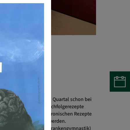
ngskarte im laufenden Quartal schon bei
n Sie elektronische Nachfolgerezepte
Wunsch können die elektronischen Rezepte
te Apotheke versandt werden.
ittel (beispielsweise Krankengymnastik)