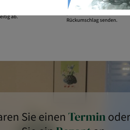
ich auch voraus, dass Sie die
können gegebenenfalls telef
men. Sollten Sie zum Termin
postalisch versendet werden,
eitig ab.
Rückumschlag senden.
aren Sie einen
Termin
oder