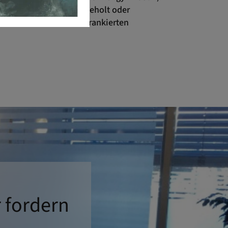
onisch bestellt und abgeholt oder
 sofern Sie uns einen frankierten
 fordern