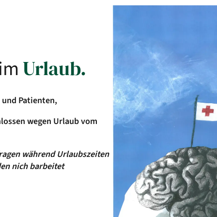
berg)
 im
Urlaub.
 und Patienten,
chlossen wegen Urlaub
vom
Rezepte.
fragen während Urlaubszeiten
Wenn ihre Krankenversicheru
den nich barbeitet
r Regel vorab Termine.
uns eingelesen wurde, könne
älle. Wir sind bemüht Termine
telefonisch anfordern. Auf 
em Anliegen und unseren
auch direkt an eine bestimm
e Wartezeit in der Praxis
Folgeverordnungen für Heilm