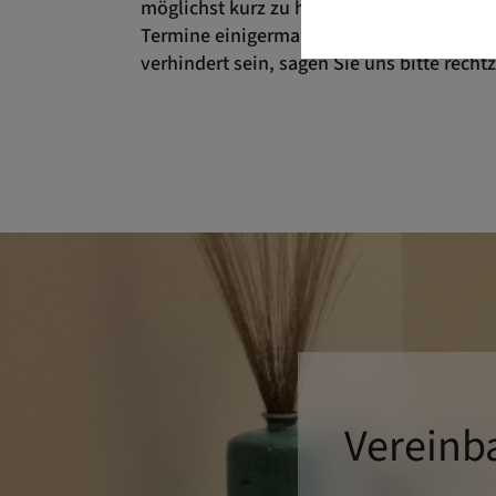
möglichst kurz zu halten. Das setzt natürl
Termine einigermaßen pünktlich wahrneh
verhindert sein, sagen Sie uns bitte rechtz
Vereinb