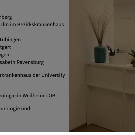
mberg
t Ulm im Bezirkskrankenhaus
 Tübingen
tgart
ngen
isabeth Ravensburg
rkrankenhaus der University
rologie in Weilheim i.OB
eurologie und